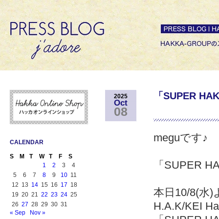
「SUPER HA
2025
Oct
08
meguです♪
CALENDAR
S
M
T
W
T
F
S
「SUPER 
1
2
3
4
5
6
7
8
9
10
11
12
13
14
15
16
17
18
本日10/8(
19
20
21
22
23
24
25
H.A.K/KEI
26
27
28
29
30
31
« Sep
Nov »