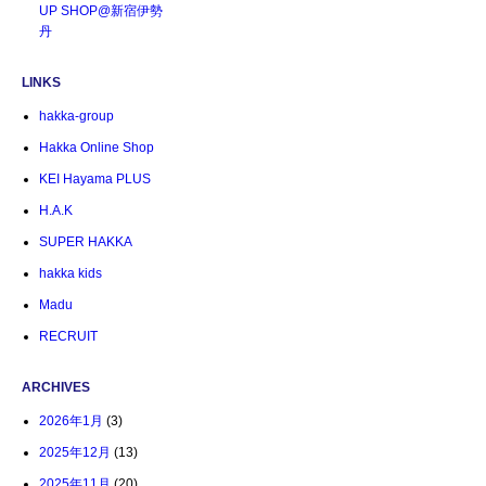
UP SHOP@新宿伊勢
丹
LINKS
hakka-group
Hakka Online Shop
KEI Hayama PLUS
H.A.K
SUPER HAKKA
hakka kids
Madu
RECRUIT
ARCHIVES
2026年1月
(3)
2025年12月
(13)
2025年11月
(20)