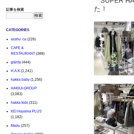
「SUPER
た！
記事を検索
CATEGORIES
asshu･ca
(226)
CAFE &
RESTAURANT
(388)
glänta
(444)
H.A.K
(1,241)
hakka baby
(1,256)
HAKKA GROUP
(3,083)
hakka kids
(311)
KEI Hayama PLUS
(1,182)
Madu
(257)