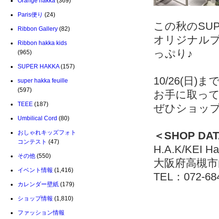
Orange hakka
(369)
Paris便り
(24)
この秋のSU
Ribbon Gallery
(82)
オリジナル
Ribbon hakka kids
っぷり♪
(965)
SUPER HAKKA
(157)
10/26(日
super hakka feuille
(597)
お手に取っ
TEEE
(187)
ぜひショッ
Umbilical Cord
(80)
おしゃれキッズフォト
＜SHOP DA
コンテスト
(47)
H.A.K/KEI
その他
(550)
大阪府高槻市白
イベント情報
(1,416)
TEL：072-68
カレンダー壁紙
(179)
ショップ情報
(1,810)
ファッション情報