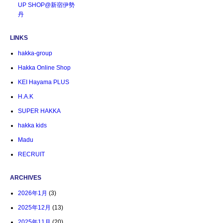
UP SHOP@新宿伊勢
丹
LINKS
hakka-group
Hakka Online Shop
KEI Hayama PLUS
H.A.K
SUPER HAKKA
hakka kids
Madu
RECRUIT
ARCHIVES
2026年1月
(3)
2025年12月
(13)
2025年11月
(20)