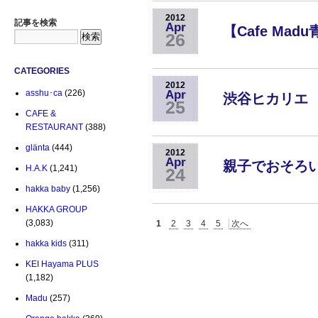
2012
記事を検索
Apr
【Cafe Ma
26
CATEGORIES
2012
Apr
asshu･ca
(226)
渋谷ヒカリエ
25
CAFE &
RESTAURANT
(388)
glänta
(444)
2012
Apr
親子でおそろい
H.A.K
(1,241)
24
hakka baby
(1,256)
HAKKA GROUP
(3,083)
1
2
3
4
5
次へ
hakka kids
(311)
KEI Hayama PLUS
(1,182)
Madu
(257)