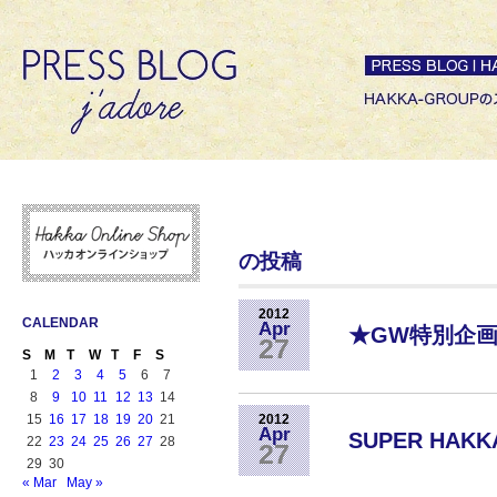
の投稿
2012
CALENDAR
Apr
★GW特別企画
27
S
M
T
W
T
F
S
1
2
3
4
5
6
7
8
9
10
11
12
13
14
15
16
17
18
19
20
21
2012
Apr
SUPER HAK
22
23
24
25
26
27
28
27
29
30
« Mar
May »