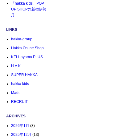
「hakka kids」POP
UP SHOP@新宿伊勢
丹
LINKS
hakka-group
Hakka Online Shop
KEI Hayama PLUS
H.A.K
SUPER HAKKA
hakka kids
Madu
RECRUIT
ARCHIVES
2026年1月
(3)
2025年12月
(13)