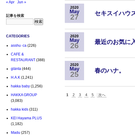
« Apr
Jun »
2020
May
セキスイハウス
27
記事を検索
CATEGORIES
2020
May
最近のお気に
26
asshu･ca
(226)
CAFE &
RESTAURANT
(388)
2020
May
glänta
(444)
春のハナ。
25
H.A.K
(1,241)
hakka baby
(1,256)
HAKKA GROUP
1
2
3
4
5
次へ
(3,083)
hakka kids
(311)
KEI Hayama PLUS
(1,182)
Madu
(257)