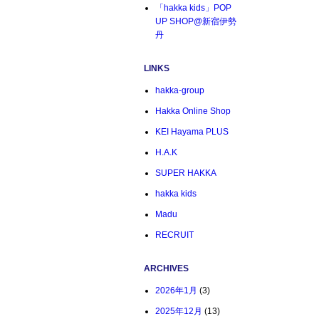
「hakka kids」POP
UP SHOP@新宿伊勢
丹
LINKS
hakka-group
Hakka Online Shop
KEI Hayama PLUS
H.A.K
SUPER HAKKA
hakka kids
Madu
RECRUIT
ARCHIVES
2026年1月
(3)
2025年12月
(13)