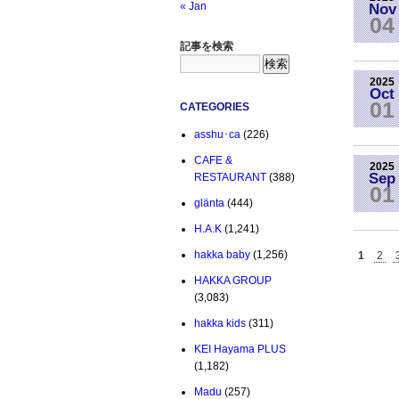
« Jan
Nov
04
記事を検索
2025
Oct
01
CATEGORIES
asshu･ca
(226)
CAFE &
2025
Sep
RESTAURANT
(388)
01
glänta
(444)
H.A.K
(1,241)
hakka baby
(1,256)
1
2
HAKKA GROUP
(3,083)
hakka kids
(311)
KEI Hayama PLUS
(1,182)
Madu
(257)