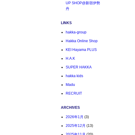
UP SHOP@新宿伊勢
丹
LINKS
hakka-group
Hakka Online Shop
KEI Hayama PLUS
H.A.K
SUPER HAKKA
hakka kids
Madu
RECRUIT
ARCHIVES
2026年1月
(3)
2025年12月
(13)
2025年11月
(20)