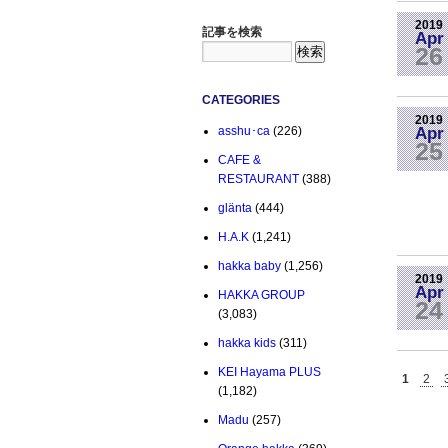
2019
記事を検索
Apr
26
CATEGORIES
2019
Apr
asshu･ca
(226)
25
CAFE &
RESTAURANT
(388)
glänta
(444)
H.A.K
(1,241)
hakka baby
(1,256)
2019
Apr
HAKKA GROUP
24
(3,083)
hakka kids
(311)
KEI Hayama PLUS
1
2
(1,182)
Madu
(257)