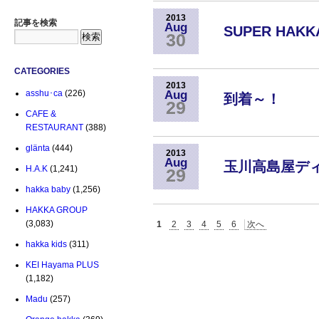
2013
記事を検索
Aug
SUPER HAK
30
CATEGORIES
2013
Aug
asshu･ca
(226)
到着～！
29
CAFE &
RESTAURANT
(388)
glänta
(444)
2013
Aug
玉川高島屋デ
H.A.K
(1,241)
29
hakka baby
(1,256)
HAKKA GROUP
(3,083)
1
2
3
4
5
6
次へ
hakka kids
(311)
KEI Hayama PLUS
(1,182)
Madu
(257)