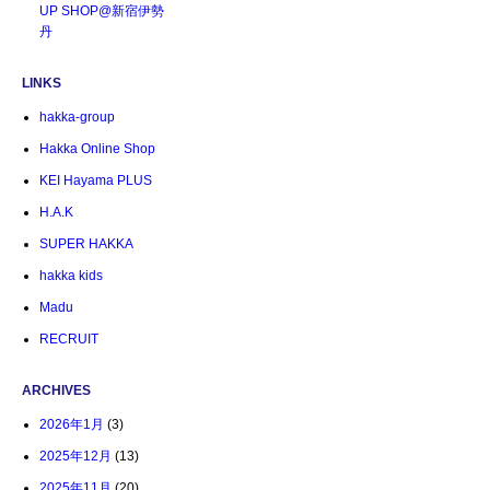
UP SHOP@新宿伊勢
丹
LINKS
hakka-group
Hakka Online Shop
KEI Hayama PLUS
H.A.K
SUPER HAKKA
hakka kids
Madu
RECRUIT
ARCHIVES
2026年1月
(3)
2025年12月
(13)
2025年11月
(20)