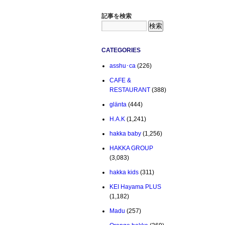
記事を検索
CATEGORIES
asshu･ca
(226)
CAFE &
RESTAURANT
(388)
glänta
(444)
H.A.K
(1,241)
hakka baby
(1,256)
HAKKA GROUP
(3,083)
hakka kids
(311)
KEI Hayama PLUS
(1,182)
Madu
(257)