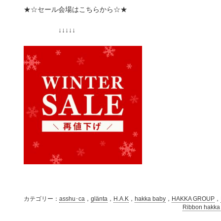
★☆セール会場はこちらから☆★
↓↓↓↓↓
カテゴリー：
asshu･ca
，
glänta
，
H.A.K
，
hakka baby
，
HAKKA GROUP
，
Ribbon hakka 