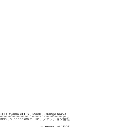
KEI Hayama PLUS
，
Madu
，
Orange hakka
，
kids
，
super hakka feuille
，
ファッション情報