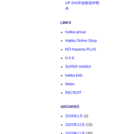
UP SHOP@新宿伊勢
丹
LINKS
hakka-group
Hakka Online Shop
KEI Hayama PLUS
H.A.K
SUPER HAKKA
hakka kids
Madu
RECRUIT
ARCHIVES
2026年1月
(3)
2025年12月
(13)
2025年11月
(20)