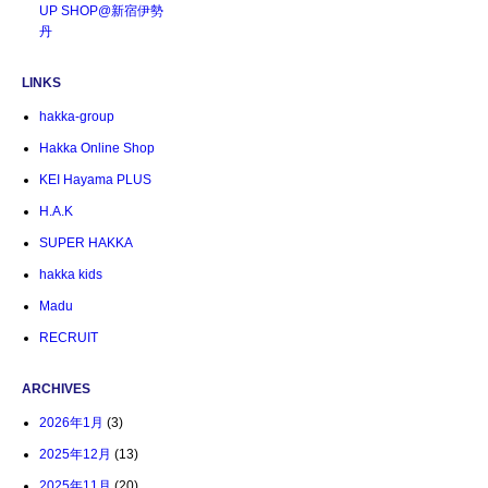
UP SHOP@新宿伊勢
丹
LINKS
hakka-group
Hakka Online Shop
KEI Hayama PLUS
H.A.K
SUPER HAKKA
hakka kids
Madu
RECRUIT
ARCHIVES
2026年1月
(3)
2025年12月
(13)
2025年11月
(20)