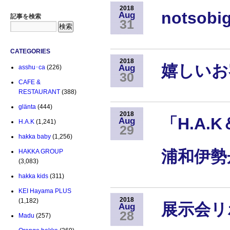
2018
notso
Aug
記事を検索
31
CATEGORIES
2018
嬉しいお
Aug
asshu･ca
(226)
30
CAFE &
RESTAURANT
(388)
glänta
(444)
2018
「H.A.
Aug
H.A.K
(1,241)
29
hakka baby
(1,256)
浦和伊勢
HAKKA GROUP
(3,083)
hakka kids
(311)
KEI Hayama PLUS
2018
(1,182)
展示会リポ
Aug
28
Madu
(257)