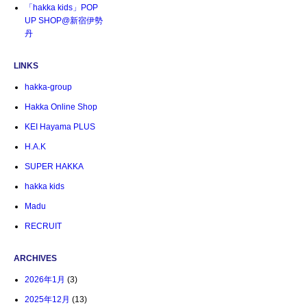
「hakka kids」POP
UP SHOP@新宿伊勢
丹
LINKS
hakka-group
Hakka Online Shop
KEI Hayama PLUS
H.A.K
SUPER HAKKA
hakka kids
Madu
RECRUIT
ARCHIVES
2026年1月
(3)
2025年12月
(13)