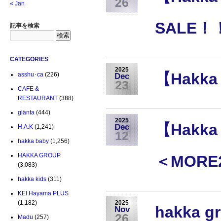
26
« Jan
SALE！
記事を検索
CATEGORIES
2025
【Hakka
asshu･ca
(226)
Dec
23
CAFE &
RESTAURANT
(388)
glänta
(444)
2025
【Hakk
Dec
H.A.K
(1,241)
12
hakka baby
(1,256)
HAKKA GROUP
＜MORE
(3,083)
hakka kids
(311)
KEI Hayama PLUS
(1,182)
2025
hakka 
Nov
26
Madu
(257)