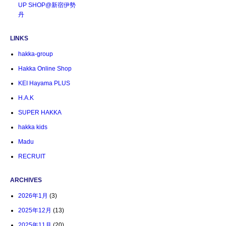
UP SHOP@新宿伊勢
丹
LINKS
hakka-group
Hakka Online Shop
KEI Hayama PLUS
H.A.K
SUPER HAKKA
hakka kids
Madu
RECRUIT
ARCHIVES
2026年1月
(3)
2025年12月
(13)
2025年11月
(20)