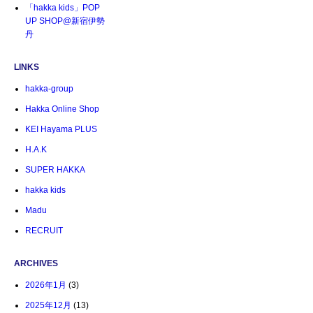
「hakka kids」POP
UP SHOP@新宿伊勢
丹
LINKS
hakka-group
Hakka Online Shop
KEI Hayama PLUS
H.A.K
SUPER HAKKA
hakka kids
Madu
RECRUIT
ARCHIVES
2026年1月
(3)
2025年12月
(13)