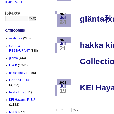
« Jun
Aug »
記事を検索
2023
glänt
Jul
24
CATEGORIES
asshu･ca
(226)
2023
hakka ki
Jul
CAFE &
21
RESTAURANT
(388)
glänta
(444)
Collecti
H.A.K
(1,241)
hakka baby
(1,256)
HAKKA GROUP
2023
KEI Ha
(3,083)
Jul
19
hakka kids
(311)
KEI Hayama PLUS
(1,182)
1
2
3
次へ
Madu
(257)