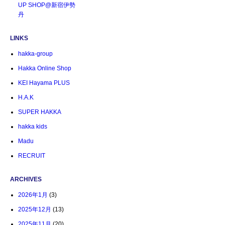
UP SHOP@新宿伊勢
丹
LINKS
hakka-group
Hakka Online Shop
KEI Hayama PLUS
H.A.K
SUPER HAKKA
hakka kids
Madu
RECRUIT
ARCHIVES
2026年1月
(3)
2025年12月
(13)
2025年11月
(20)