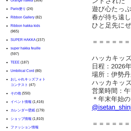
ントされた
Orange hakka
(369)
遊び心たっ
Paris便り
(24)
春が待ち遠
Ribbon Gallery
(82)
ひと足先に
Ribbon hakka kids
(965)
SUPER HAKKA
(157)
＝＝＝＝＝＝
super hakka feuille
(597)
ハッカキッズ×
TEEE
(187)
日程：2026年
Umbilical Cord
(80)
場所：伊勢丹
おしゃれキッズフォト
ハッカキッズ×
コンテスト
(47)
営業時間：午
その他
(550)
＊年末年始の
イベント情報
(1,416)
@isetan_shin
カレンダー壁紙
(179)
ショップ情報
(1,810)
＝＝＝＝＝＝
ファッション情報