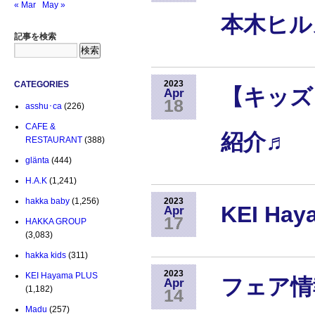
« Mar
May »
本木ヒル
記事を検索
2023
CATEGORIES
【キッズ
Apr
18
asshu･ca
(226)
CAFE &
紹介♬
RESTAURANT
(388)
glänta
(444)
H.A.K
(1,241)
hakka baby
(1,256)
2023
KEI Ha
Apr
17
HAKKA GROUP
(3,083)
hakka kids
(311)
2023
KEI Hayama PLUS
フェア情
Apr
(1,182)
14
Madu
(257)