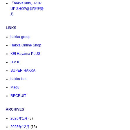
「hakka kids」POP
UP SHOP@新宿伊勢
丹
LINKS
hakka-group
Hakka Online Shop
KEI Hayama PLUS
H.A.K
SUPER HAKKA
hakka kids
Madu
RECRUIT
ARCHIVES
2026年1月
(3)
2025年12月
(13)