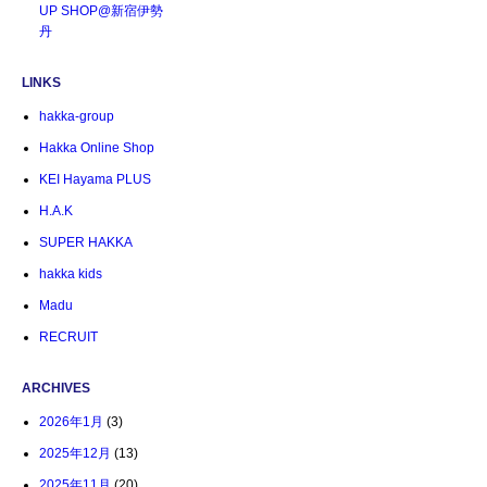
UP SHOP@新宿伊勢
丹
LINKS
hakka-group
Hakka Online Shop
KEI Hayama PLUS
H.A.K
SUPER HAKKA
hakka kids
Madu
RECRUIT
ARCHIVES
2026年1月
(3)
2025年12月
(13)
2025年11月
(20)