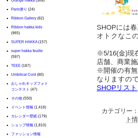
Orange hakka
(369)
Paris便り
(24)
Ribbon Gallery
(82)
SHOPには
Ribbon hakka kids
(965)
オトクなこの
SUPER HAKKA
(157)
super hakka feuille
※5/16(
(597)
店舗、商業施
TEEE
(187)
※開催の有
Umbilical Cord
(80)
なりますの
おしゃれキッズフォト
SHOPリスト
コンテスト
(47)
その他
(550)
イベント情報
(1,416)
カテゴリー
カレンダー壁紙
(179)
ト情
ショップ情報
(1,810)
ファッション情報