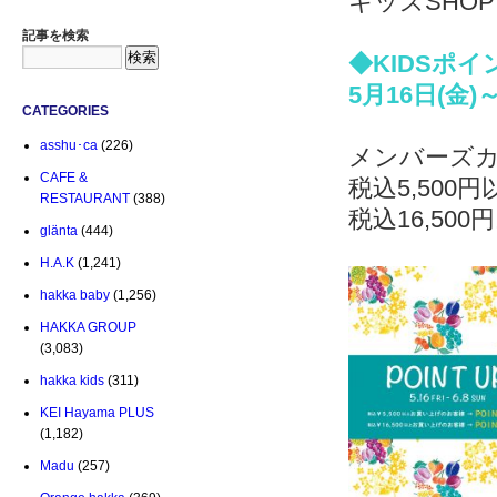
キッズSHO
記事を検索
◆KIDSポ
5月16日(金)
CATEGORIES
asshu･ca
(226)
メンバーズ
CAFE &
税込5,500
RESTAURANT
(388)
税込16,50
glänta
(444)
H.A.K
(1,241)
hakka baby
(1,256)
HAKKA GROUP
(3,083)
hakka kids
(311)
KEI Hayama PLUS
(1,182)
Madu
(257)