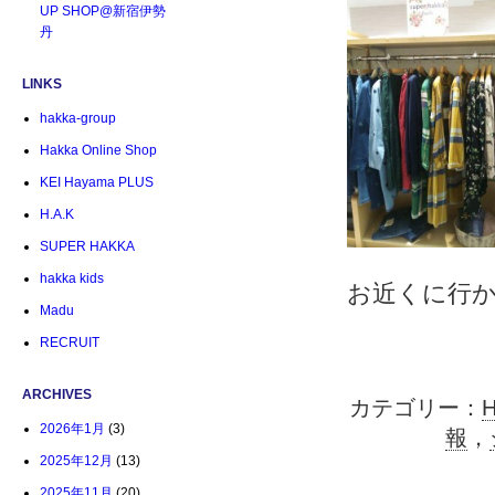
UP SHOP@新宿伊勢
丹
LINKS
hakka-group
Hakka Online Shop
KEI Hayama PLUS
H.A.K
SUPER HAKKA
hakka kids
お近くに行
Madu
RECRUIT
ARCHIVES
カテゴリー：
2026年1月
(3)
報
，
2025年12月
(13)
2025年11月
(20)