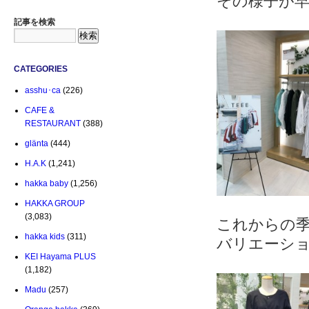
その様子が早
記事を検索
CATEGORIES
asshu･ca
(226)
CAFE &
RESTAURANT
(388)
glänta
(444)
H.A.K
(1,241)
hakka baby
(1,256)
HAKKA GROUP
(3,083)
これからの
hakka kids
(311)
バリエーシ
KEI Hayama PLUS
(1,182)
Madu
(257)