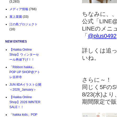
(3,283)
メディア情報
(766)
ちなみに、、、
屋上菜園
(33)
公式「LIN
江の島プロジェクト
LINEのメ
(16)
「
@plus0492
NEW ENTRIES
詳しくは追
【Hakka Online
Shop】ウィンターセ
いね。
ール再値下げ！！
「Ribbon hakka」
POP UP SHOP@アト
レ吉祥寺
さらに～！
JUN IIDAイラスト公開
同じく5FのS
＜2026_January＞
8/23(水)より
【Hakka Online
期間限定で販
Shop】2026 WINTER
SALE！！
「hakka kids」POP