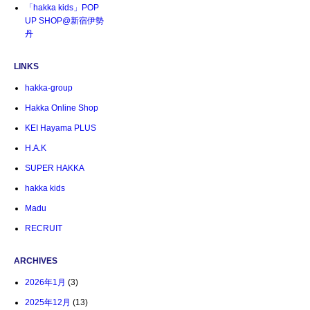
「hakka kids」POP
UP SHOP@新宿伊勢
丹
LINKS
hakka-group
Hakka Online Shop
KEI Hayama PLUS
H.A.K
SUPER HAKKA
hakka kids
Madu
RECRUIT
ARCHIVES
2026年1月
(3)
2025年12月
(13)