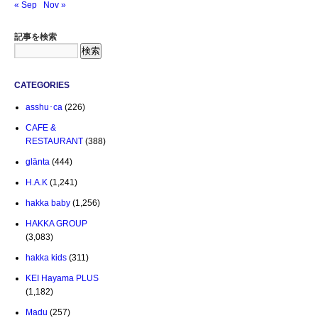
« Sep
Nov »
記事を検索
CATEGORIES
asshu･ca
(226)
CAFE &
RESTAURANT
(388)
glänta
(444)
H.A.K
(1,241)
hakka baby
(1,256)
HAKKA GROUP
(3,083)
hakka kids
(311)
KEI Hayama PLUS
(1,182)
Madu
(257)