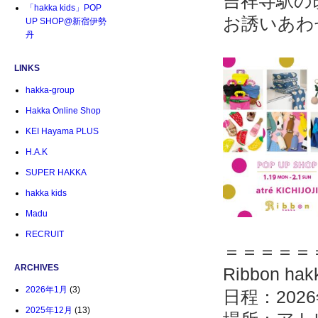
吉祥寺駅の
「hakka kids」POP
お誘いあわ
UP SHOP@新宿伊勢
丹
LINKS
hakka-group
Hakka Online Shop
KEI Hayama PLUS
H.A.K
SUPER HAKKA
hakka kids
Madu
RECRUIT
＝＝＝＝＝
ARCHIVES
Ribbon ha
2026年1月
(3)
日程：2026
2025年12月
(13)