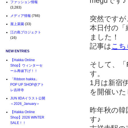
meguです♪
ファッション情報
(3,283)
メディア情報
(766)
突然ですが
屋上菜園
(33)
本日付の「繊
江の島プロジェクト
ました！
(16)
記事は
こち
NEW ENTRIES
【Hakka Online
そして、「R
Shop】ウィンターセ
ール再値下げ！！
す。
「Ribbon hakka」
1月は新宿伊
POP UP SHOP@アト
を開催いた
レ吉祥寺
JUN IIDAイラスト公開
＜2026_January＞
昨年秋の韓
【Hakka Online
す♪
Shop】2026 WINTER
SALE！！