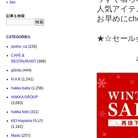
« Jan
人気アイテ
記事を検索
お早めにch
★☆セール
CATEGORIES
asshu･ca
(226)
CAFE &
↓↓↓
RESTAURANT
(388)
glänta
(444)
H.A.K
(1,241)
hakka baby
(1,256)
HAKKA GROUP
(3,083)
hakka kids
(311)
KEI Hayama PLUS
(1,182)
Madu
(257)