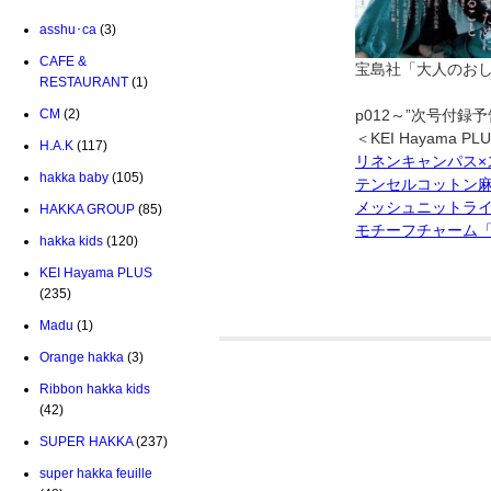
asshu･ca
(3)
CAFE &
宝島社「大人のおし
RESTAURANT
(1)
CM
(2)
p012～”次号付録予
＜KEI Hayama PL
H.A.K
(117)
リネンキャンパス×
hakka baby
(105)
テンセルコットン
メッシュニットラ
HAKKA GROUP
(85)
モチーフチャーム
hakka kids
(120)
KEI Hayama PLUS
(235)
Madu
(1)
Orange hakka
(3)
Ribbon hakka kids
(42)
SUPER HAKKA
(237)
super hakka feuille