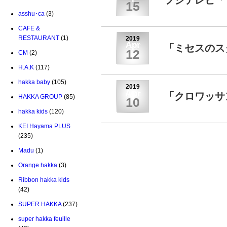
フジテレビ「
15
asshu･ca
(3)
CAFE &
RESTAURANT
(1)
2019
Apr
「ミセスのスタ
12
CM
(2)
H.A.K
(117)
hakka baby
(105)
2019
Apr
「クロワッサ
HAKKA GROUP
(85)
10
hakka kids
(120)
KEI Hayama PLUS
(235)
Madu
(1)
Orange hakka
(3)
Ribbon hakka kids
(42)
SUPER HAKKA
(237)
super hakka feuille