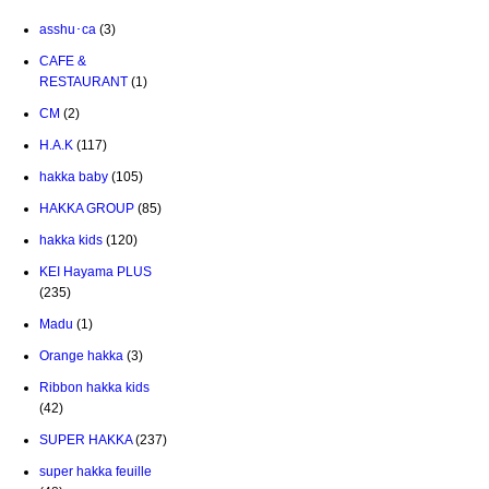
asshu･ca
(3)
CAFE &
RESTAURANT
(1)
CM
(2)
H.A.K
(117)
hakka baby
(105)
HAKKA GROUP
(85)
hakka kids
(120)
KEI Hayama PLUS
(235)
Madu
(1)
Orange hakka
(3)
Ribbon hakka kids
(42)
SUPER HAKKA
(237)
super hakka feuille