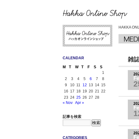
HAKKA ON
CALENDAR
雑
M
T
W
T
F
S
S
1
20
F
2
3
4
5
6
7
8
2
9
10
11
12
13
14
15
16
17
18
19
20
21
22
23
24
25
26
27
28
« Nov
Apr »
20
F
1
記事を検索
20
F
CATRGORIES