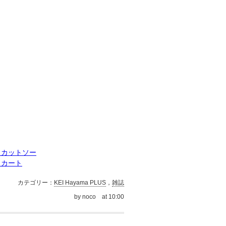
クカットソー
スカート
カテゴリー：
KEI Hayama PLUS
，
雑誌
by noco
at 10:00