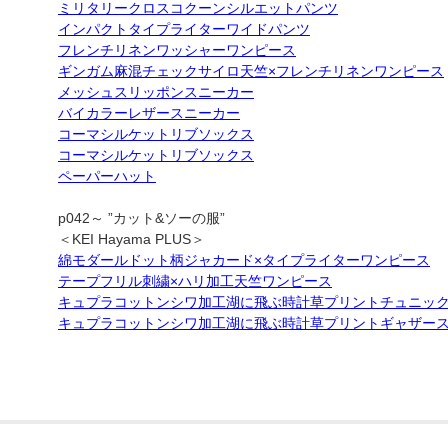
ミリタリークロスコクーンシルエットパンツ
インパクトタイプライターワイドパンツ
フレンチリネンワッシャーワンピース
ギンガム麻混チェックサイロ天竺×フレンチリネンワンピース
メッシュスリッポンスニーカー
バイカラーレザースニーカー
コーマシルケットリブソックス
コーマシルケットリブソックス
ペーパーハット
p042～ ”カット&ソーの服”
＜KEI Hayama PLUS＞
綿モダールドット柄ジャカード×タイプライターワンピース
テープフリル刺繍×ハリ加工天竺ワンピース
キュプラコットンシワ加工湖に飛ぶ時計草プリントチュニッ
キュプラコットンシワ加工湖に飛ぶ時計草プリントギャザー