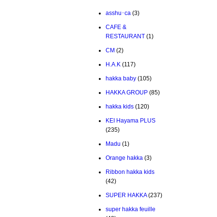
asshu･ca
(3)
CAFE &
RESTAURANT
(1)
CM
(2)
H.A.K
(117)
hakka baby
(105)
HAKKA GROUP
(85)
hakka kids
(120)
KEI Hayama PLUS
(235)
Madu
(1)
Orange hakka
(3)
Ribbon hakka kids
(42)
SUPER HAKKA
(237)
super hakka feuille