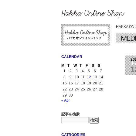
HAKKA ON
CALENDAR
20
J
M
T
W
T
F
S
S
1
1
2
3
4
5
6
7
8
9
10
11
12
13
14
15
16
17
18
19
20
21
22
23
24
25
26
27
28
29
30
« Apr
記事を検索
CATRGORIES