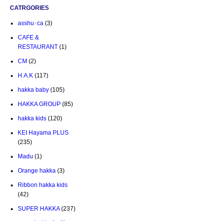
CATRGORIES
asshu･ca
(3)
CAFE &
RESTAURANT
(1)
CM
(2)
H.A.K
(117)
hakka baby
(105)
HAKKA GROUP
(85)
hakka kids
(120)
KEI Hayama PLUS
(235)
Madu
(1)
Orange hakka
(3)
Ribbon hakka kids
(42)
SUPER HAKKA
(237)