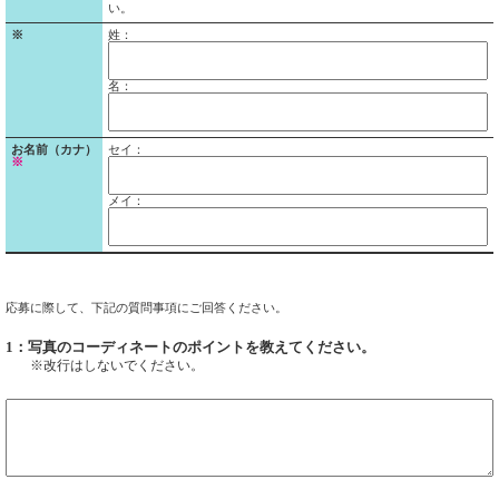
い。
※
姓：
名：
お名前（カナ）
セイ：
※
メイ：
応募に際して、下記の質問事項にご回答ください。
1：写真のコーディネートのポイントを教えてください。
※改行はしないでください。