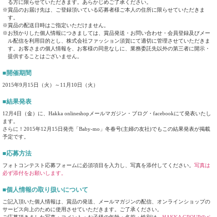
る方に限らせていただきます。あらかじめご了承ください。
※賞品のお届け先は、ご登録頂いている応募者様ご本人の住所に限らせていただきま
す。
※賞品の配送日時はご指定いただけません。
※お預かりした個人情報につきましては、賞品発送・お問い合わせ・会員登録及びメー
ル配信を利用目的とし、株式会社ファッション須賀にて適切に管理させていただきま
す。お客さまの個人情報を、お客様の同意なしに、業務委託先以外の第三者に開示・
提供することはございません。
■開催期間
2015年9月15日（火）～11月10日（火）
■結果発表
12月4日（金）に、Hakka onlineshopメールマガジン・ブログ・facebookにて発表いたし
ます。
さらに！2015年12月15日発売「Baby-mo」冬春号(主婦の友社)でもこの結果発表が掲載
予定です。
■応募方法
フォトコンテスト応募フォームに必須項目を入力し、写真を添付してください。
写真は
必ず添付をお願いします。
■個人情報の取り扱いについて
ご記入頂いた個人情報は、賞品の発送、メールマガジンの配信、オンラインショップの
サービス向上のために使用させていただきます。ご了承ください。