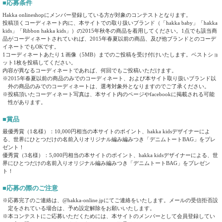
■応募条件
Hakka onlineshopにメンバー登録している方が対象のコンテストとなります。
投稿頂くコーディネート内に、本サイトでの取り扱いブランド（「hakka baby」「hakka
kids」「Ribbon hakka kids」）の2015年秋冬の商品を着用してください。1点でも該当商
品がコーディネートされていれば、2015年春夏以前の商品、及び他ブランドとのコーデ
イネートでもOKです。
1コーディネートあたり１画像（5MB）までのご投稿を受け付けいたします。ベストショ
ット1枚を投稿してください。
内容が異なるコーディネートであれば、何回でもご投稿いただけます。
※2015年春夏以前の商品のみでのコーディネート、および本サイト取り扱いブランド以
外の商品のみでのコーディネートは、選考対象外となりますのでご了承ください。
※投稿頂いたコーディネート写真は、本サイト内のページやfacebookに掲載される可能
性があります。
■賞品
最優秀賞（1名様）：10,000円相当の本サイトのポイント、hakka kidsデザイナーによ
る、世界にひとつだけの名前入りオリジナル編み編みつき「デニムトートBAG」をプレ
ゼント！
優秀賞（3名様）：5,000円相当の本サイトのポイント、hakka kidsデザイナーによる、世
界にひとつだけの名前入りオリジナル編み編みつき「デニムトートBAG」をプレゼン
ト！
■応募の際のご注意
※応募完了のご連絡は、@hakka-online.jpにてご連絡をいたします。メールの受信拒否設
定をされている場合は、予め設定解除をお願いいたします。
※本コンテストにご応募いただくためには、本サイトのメンバーとして会員登録してい